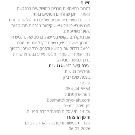
סייגים
למרות המאמצים הרבים המושקעים בהנגשת
האתר, ייתכן שחלקים מסוימים באתר,
רכיבים מסוימים או תכנים של צדדים שלישיים טרם
הונגשו באופן מלא או שקיימות מגבלות טכנולוגיות
שאינן בשליטתנו.
אם נתקלתם בקושי בגלישה, ברכיב שאינו נגיש או
במסמך שאינו נגיש, נשמח לקבל את פנייתכם
ונפעל לבדוק את הנושא ולספק, ככל שניתן ובכפוף
להוראות הדין, פתרון חלופי, מידע נגיש או שירות
בדרך נגישה וסבירה.
יצירת קשר בנושא נגישות
אחראית נגישות:
בשמת שערי בלוך
טלפון:
054-44-5554
דואר אלקטרוני:
Bosmat@oryx-alt.com
זמן טיפול בפנייה:
עד 14 ימי עסקים ממועד קבלת הפנייה.
עדכון ההצהרה
הצהרת נגישות זו עודכנה לאחרונה ביום
.
06.07.2026