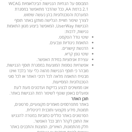
המבוסס על הנחיות הנגישות הבינלאומיות WCAG
2.1 ברמת AA, ככל שהדבר מתאפשר במסגרת
המערכת והטכנולוגיות בהן נעשה שימוש.
לצורך שיפור חוויית הגלישה מותקן באתר תוסף
הנגישות UserWay, המאפשר ביצוע מגוון התאמות
נגישות, לרבות:
שינוי גודל הטקסט.
התאמת ניגודיות וצבעים.
הדגשת קישורים.
שינוי גופן קריא.
עצירת אנימציות במידת האפשר.
אפשרויות נוספות המוצעות במסגרת תוסף הנגישות.
מובהר כי תוסף הנגישות מהווה כלי עזר בלבד ואינו
מבטיח התאמה מלאה לכל רכיבי האתר או לכל סוגי
הטכנולוגיות המסייעות.
אנו ממשיכים לבצע בדיקות ועדכונים מעת לעת
ופועלים באופן שוטף לשיפור רמת הנגישות באתר.
תוכן האתר
באתר מתפרסמים מאמרים מקצועיים, סרטונים,
תמונות, מידע מקצועי ותוכנית דיגיטלית.
הסרטונים באתר כוללים כתוביות במטרה להנגיש
את התוכן לקהל רחב ככל האפשר.
חלק מהתמונות, האיורים, המצגות והתכנים באתר