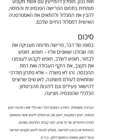
זאת נכון, מומלץ להתייעץ עם אשת מקצוע
מומחית בתחום הפרישה הפנסיונית והמיסוי,
להבין את המכלול ולהתאים את האסטרטגיה
האישית למסלול החיים שלכם.
סיכום
בסופו של דבר, פרישה מדומה מעניקה את
מה שכולנו שואפים אליו – חופש. חופש
לבחור, חופש לשלב, חופש לקבוע לעצמנו
את הקצב, את היקף העבודה ואת רמת
ההכנסה. זהו לא פשרה – אלא פתרון מודרני
שמתאים לעולם משתנה, לאנשים שרוצים
להישאר פעילים וגם ליהנות מהביטחון
הכלכלי שהפנסיה מציעה.
הבהרה משפטית:
המידע המובא לעיל הוא כללי ואינו מהווה ייעוץ
פנסיוני, ייעוץ השקעות, ייעוץ מס, או תחליף לייעוץ אישי המותאם
לצרכיו הייחודיים של כל אדם. לפני קבלת החלטות כספיות,
ביטוחיות או בנוגע לפרישה, מומלץ לפנות לייעוץ מקצועי מורשה
ובעל רישיון מתאים בהתאם לחוק. ט.ל.ח.