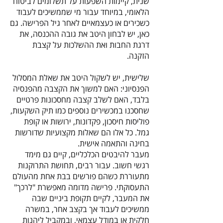
שנית, קיימות השפעות על תשלומים לביטוח
הלאומי, במיוחד עבור מי שממשיכים לעבוד
כשכירים או כעצמאיים לאחר גיל הפרישה. גם
כאן, יש לבחון היטב את גובה ההכנסה, את
דרגת החבות ואת ההשלכות על קצבת
הזקנה.
שלישית, יש לשקול היטב את שאלת המסלול
הפנסיוני: האם למשוך את הקצבה מהפנסיה
בלבד, האם לשלב קצבה מחסכונות פרטיים
שחסכנו במכשירים נוספים כמו תיק השקעות,
פוליסות חיסכון, פקדונות, ירושות או קופת
גמל. כל אלו הם שאלות מקצועיות שדורשות
בחינה והתאמה אישית.
מעבר להיבטים הכלכליים, קיים גם מימד
רגשי חשוב. עבור רבים, תחושת התרוקנות
מתעוררת כשהם פורשים בבת אחת מהעולם
התעסוקתי. פרישה מדומה מאפשרת "לרכך"
את המעבר, לקיים תקופת ביניים שבה
ממשיכים לעבוד אך בקצב אחר, במשרה
חלקית או במודל עצמאי, ובמקביל ליהנות