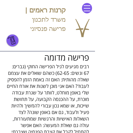
קרנות ראמים |
משרד לתכנון
פרישה פנסיוני
054-440-5554
פרישה מדומה
רבים מגיעים לגיל הפרישה החוקי (גברים:
67 ונשים: 62-65) כשהם שואלים את עצמם
שאלה מהותית: האם זה באמת הזמן להפסיק
לעבוד? האם אני מוכן לשנות את אורח החיים
שלי באופן מוחלט, לוותר על שגרת עבודה
מוכרת, על ההכנסה הקבועה, על תחושת
שייכות, או שמא נכון עבורי להמשיך ולהיות
פעיל ולעבוד, גם אם באופן שונה? לצד
השאלות האישיות והרגשיות שמתעוררות,
עולה גם שאלת המעשה: האם אפשר
להתחיל לקבל את קצבת הפנסיה שצברתי