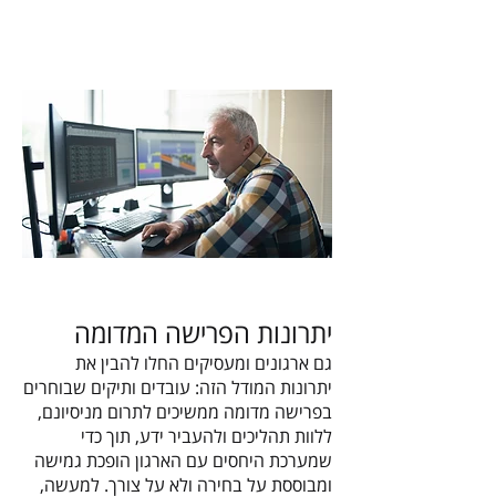
יתרונות הפרישה המדומה
Helvetica Light is an easy-to-read font, with
tall and narrow letters, that works well on
גם ארגונים ומעסיקים החלו להבין את
almost every site.
יתרונות המודל הזה: עובדים ותיקים שבוחרים
בפרישה מדומה ממשיכים לתרום מניסיונם,
ללוות תהליכים ולהעביר ידע, תוך כדי
שמערכת היחסים עם הארגון הופכת גמישה
ומבוססת על בחירה ולא על צורך. למעשה,