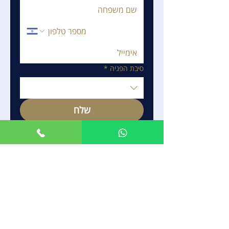
סיבת הפניה
*
שלח
פתרונות פיננסים
אנחנו ב"קרנות ראמים" שואפים להפוך את עולם
הפיננסים לנגיש ומובן לכל אזרח בישראל לאורך
השנים, הובלנו אלפי לקוחות במסע להבנה
מעמיקה של ניהול פיננסי חכם סייענו להם לפתח
אסטרטגיות חיסכון אפקטיביות, הן עבור עצמם